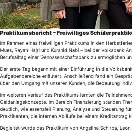
Praktikumsbericht – Freiwilliges Schülerprakt
Im Rahmen eines freiwilligen Praktikums in den Herbstferie
Mues, Rayan Hajri und Kurshid Nabi – bei der Volksbank An
Berufsalltag einer Genossenschaftsbank zu ermöglichen un
Der erste Tag begann mit einer Einführung in die Volksbank
Aufgabenbereiche erläutert. Anschließend fand ein Gespräc
über den Umgang mit unseren Kunden, die Bedeutung indiv
Im weiteren Verlauf des Praktikums lernten die Teilnehmend
Geldanlagekonzepte. Im Bereich Finanzierung standen Them
deutlich, wie essenziell Planung, Analyse und Steuerung f
Praktikanten, die internen Abläufe bei einem Kreditantrag 
Begleitet wurde das Praktikum von Angelina Schirba, Leon