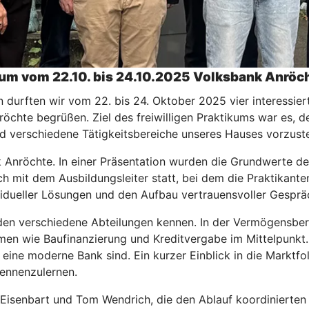
ikum vom 22.10. bis 24.10.2025 Volksbank Anröc
n durften wir vom 22. bis 24. Oktober 2025 vier interessier
röchte begrüßen. Ziel des freiwilligen Praktikums war es, 
d verschiedene Tätigkeitsbereiche unseres Hauses vorzuste
 Anröchte. In einer Präsentation wurden die Grundwerte der 
h mit dem Ausbildungsleiter statt, bei dem die Praktikante
idueller Lösungen und den Aufbau vertrauensvoller Gesprä
en verschiedene Abteilungen kennen. In der Vermögensberatu
en wie Baufinanzierung und Kreditvergabe im Mittelpunkt. 
ür eine moderne Bank sind. Ein kurzer Einblick in die Mark
kennenzulernen.
 Eisenbart und Tom Wendrich, die den Ablauf koordinierten