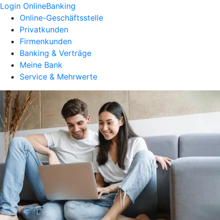
Login OnlineBanking
Online-Geschäftsstelle
Privatkunden
Firmenkunden
Banking & Verträge
Meine Bank
Service & Mehrwerte