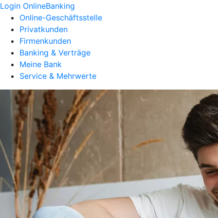
Login OnlineBanking
Online-Geschäftsstelle
Privatkunden
Firmenkunden
Banking & Verträge
Meine Bank
Service & Mehrwerte