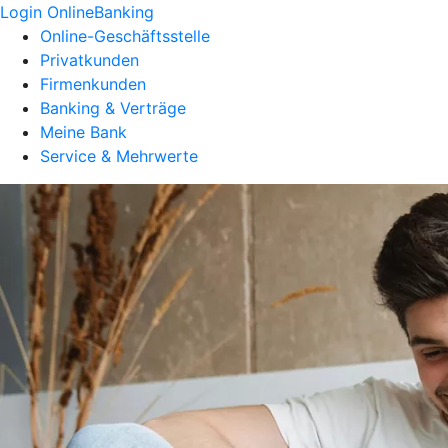
Login OnlineBanking
Online-Geschäftsstelle
Privatkunden
Firmenkunden
Banking & Verträge
Meine Bank
Service & Mehrwerte