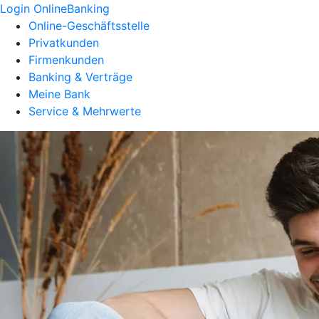
Login OnlineBanking
Online-Geschäftsstelle
Privatkunden
Firmenkunden
Banking & Verträge
Meine Bank
Service & Mehrwerte