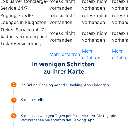
Exklusiver Concierge-
rotesx
nicht
rotesx
nicht
rotesx
Service 24/7
vorhanden
vorhanden
vorhan
Zugang zu VIP-
rotesx
nicht
rotesx
nicht
rotesx
Lounges in Flughäfen
vorhanden
vorhanden
vorhan
Ticket-Service mit 7
rotesx
nicht
rotesx
nicht
rotesx
% Rückvergütung und
vorhanden
vorhanden
vorhan
Ticketversicherung
Mehr
Mehr
Mehr erfahren
erfahren
erfahre