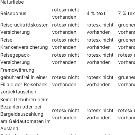
Naturliebe
rotesx
nicht
1
Reisebonus
4 %
text
7 %
tex
vorhanden
Reiserücktrittskosten-
rotesx
nicht
rotesx
nicht
gruene
Versicherung
vorhanden
vorhanden
vorhan
Reise-
rotesx
nicht
rotesx
nicht
gruene
Krankenversicherung
vorhanden
vorhanden
vorhan
Reisegepäck-
rotesx
nicht
rotesx
nicht
rotesx
Versicherung
vorhanden
vorhanden
vorhan
Fremdwährung
gebührenfrei in einer
rotesx
nicht
rotesx
nicht
gruene
Filiale der Reisebank
vorhanden
vorhanden
vorhan
zurücktauschen
Keine Gebühren beim
Bezahlen oder bei
rotesx
nicht
rotesx
nicht
rotesx
Bargeldauszahlung
vorhanden
vorhanden
vorhan
am Geldautomaten im
Ausland