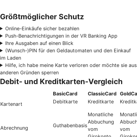
Größtmöglicher Schutz
Online-Einkäufe sicher bezahlen
Push-Benachrichtigungen in der VR Banking App
Ihre Ausgaben auf einen Blick
(Wunsch-)PIN für den Geldautomaten und den Einkauf
im Laden
Hilfe, ich habe meine Karte verloren oder möchte sie aus
anderen Gründen sperren
Debit- und Kreditkarten-Vergleich
BasicCard
ClassicCard
GoldCa
Debitkarte
Kreditkarte
Kreditk
Kartenart
Monatliche
Monatl
Abbuchung
Abbuc
Guthabenbasis
Abrechnung
vom
vom
Girokonto
Giroko