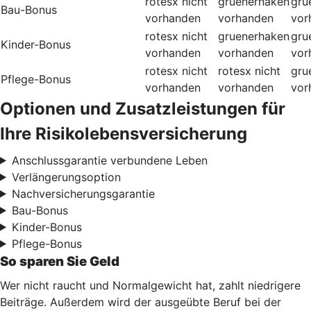
rotesx
nicht
gruenerhaken
gru
Bau-Bonus
vorhanden
vorhanden
vor
rotesx
nicht
gruenerhaken
gru
Kinder-Bonus
vorhanden
vorhanden
vor
rotesx
nicht
rotesx
nicht
gru
Pflege-Bonus
vorhanden
vorhanden
vor
Optionen und Zusatzleistungen für
Ihre Risikolebensversicherung
Anschlussgarantie verbundene Leben
Verlängerungsoption
Nachversicherungsgarantie
Bau-Bonus
Kinder-Bonus
Pflege-Bonus
So sparen Sie Geld
Wer nicht raucht und Normalgewicht hat, zahlt niedrigere
Beiträge. Außerdem wird der ausgeübte Beruf bei der