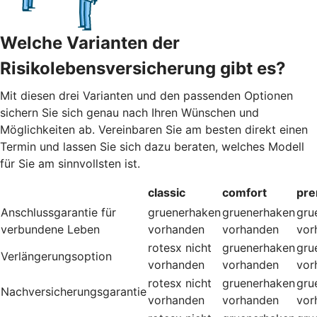
Welche Varianten der
Risikolebensversicherung gibt es?
Mit diesen drei Varianten und den passenden Optionen
sichern Sie sich genau nach Ihren Wünschen und
Möglichkeiten ab. Vereinbaren Sie am besten direkt einen
Termin und lassen Sie sich dazu beraten, welches Modell
für Sie am sinnvollsten ist.
classic
comfort
pr
Anschlussgarantie für
gruenerhaken
gruenerhaken
gru
verbundene Leben
vorhanden
vorhanden
vor
rotesx
nicht
gruenerhaken
gru
Verlängerungsoption
vorhanden
vorhanden
vor
rotesx
nicht
gruenerhaken
gru
Nachversicherungsgarantie
vorhanden
vorhanden
vor